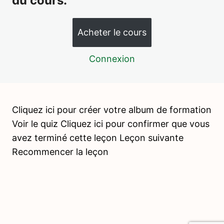
du cours.
Psychopédagogie 2
2 leçons, 1 quiz
Acheter le cours
Vie pratique – Soin de la personne
12 leçons, 4 quiz
Connexion
Vie pratique – Activités de soin du
milieu
17 leçons, 5 quiz
Vie pratique – Activités de nourriture
Cliquez ici pour créer votre album de formation
10 leçons, 3 quiz
Voir le quiz Cliquez ici pour confirmer que vous
Vie pratique – Grâce et courtoisie
avez terminé cette leçon Leçon suivante
5 leçons, 1 quiz
Psychopédagogie 3
Recommencer la leçon
1 leçon, 1 quiz
Jeux collectifs de coordination
motrice
2 leçons, 2 quiz
langage – enrichissement du