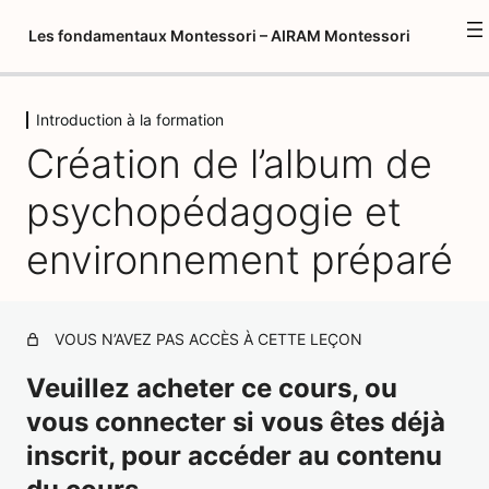
Les fondamentaux Montessori – AIRAM Montessori
Introduction à la formation
Introduction à la formation
Création de l’album de
Création de l'album de psychopédagogie et
environnement préparé
psychopédagogie et
Psychopédagogie 1
environnement préparé
1 leçon, 1 quiz
Environnement préparé
12 leçons, 8 quiz
Introduction aux fondamentaux
VOUS N’AVEZ PAS ACCÈS À CETTE LEÇON
Montessori
Veuillez acheter ce cours, ou
3 leçons, 1 quiz
vous connecter si vous êtes déjà
Vie Pratique – Activités préliminaires
inscrit, pour accéder au contenu
/ activités oculomotrices
18 leçons, 6 quiz