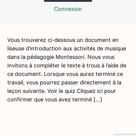
2 leçons, 1 quiz
Vie pratique – Soin de la personne
Connexion
12 leçons, 4 quiz
Vie pratique – Activités de soin du
milieu
Vous trouverez ci-dessous un document en
17 leçons, 5 quiz
Vie pratique – Activités de nourriture
liseuse d’introduction aux activités de musique
10 leçons, 3 quiz
dans la pédagogie Montessori. Nous vous
Vie pratique – Grâce et courtoisie
invitons à compléter le texte à trous à l’aide de
5 leçons, 1 quiz
ce document. Lorsque vous aurez terminé ce
Psychopédagogie 3
travail, vous pourrez passer directement à la
1 leçon, 1 quiz
leçon suivante. Voir le quiz Cliquez ici pour
Jeux collectifs de coordination
confirmer que vous avez terminé […]
motrice
2 leçons, 2 quiz
langage – enrichissement du
vocabulaire
6 leçons, 3 quiz