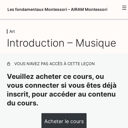
Les fondamentaux Montessori – AIRAM Montessori
Art
Introduction à la formation
Introduction – Musique
1 leçon
Psychopédagogie 1
1 leçon, 1 quiz
Environnement préparé
VOUS N’AVEZ PAS ACCÈS À CETTE LEÇON
12 leçons, 8 quiz
Veuillez acheter ce cours, ou
Introduction aux fondamentaux
Montessori
vous connecter si vous êtes déjà
3 leçons, 1 quiz
inscrit, pour accéder au contenu
Vie Pratique – Activités préliminaires
du cours.
/ activités oculomotrices
18 leçons, 6 quiz
Psychopédagogie 2
Acheter le cours