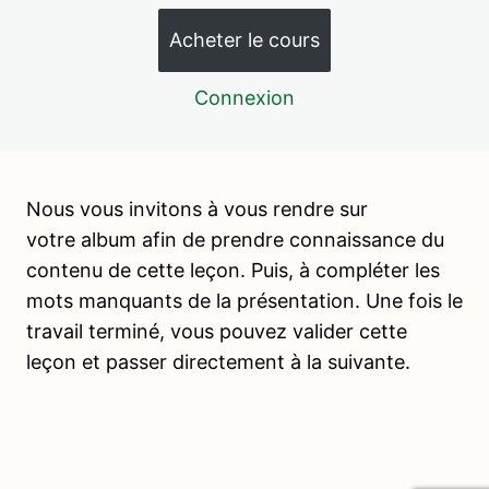
Transporter, rouler, dérouler un tapis
Acheter le cours
Porter une chaise, la ranger
Connexion
Porter un plateau, une corbeille
Encastrements plans (puzzles)
Encastrements (tirelires)
Nous vous invitons à vous rendre sur
votre album afin de prendre connaissance du
Enfiler des perles
contenu de cette leçon. Puis, à compléter les
Presser une éponge
mots manquants de la présentation. Une fois le
Ouvrir et fermer des pinces à linge
travail terminé, vous pouvez valider cette
leçon et passer directement à la suivante.
Visser / dévisser des boulons
Ouvrir et fermer des boîtes
Ouvrir et fermer des flacons