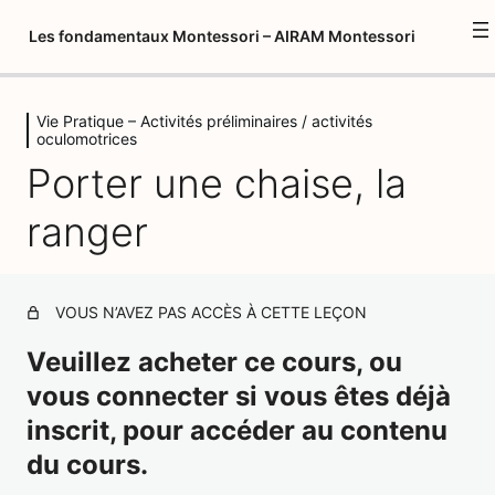
Les fondamentaux Montessori – AIRAM Montessori
Vie Pratique – Activités préliminaires / activités
Introduction à la formation
oculomotrices
1 leçon
Porter une chaise, la
Psychopédagogie 1
1 leçon, 1 quiz
ranger
Environnement préparé
12 leçons, 8 quiz
Introduction aux fondamentaux
VOUS N’AVEZ PAS ACCÈS À CETTE LEÇON
Montessori
Veuillez acheter ce cours, ou
3 leçons, 1 quiz
Vie Pratique – Activités préliminaires
vous connecter si vous êtes déjà
/ activités oculomotrices
inscrit, pour accéder au contenu
du cours.
S’asseoir sur une chaise