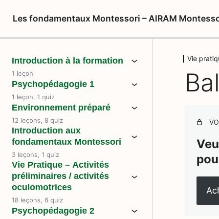
Les fondamentaux Montessori – AIRAM Montesso
Vie pratiq
Introduction à la formation
Bal
1 leçon
Psychopédagogie 1
1 leçon, 1 quiz
Environnement préparé
12 leçons, 8 quiz
VO
Introduction aux
fondamentaux Montessori
Veu
3 leçons, 1 quiz
pou
Vie Pratique – Activités
préliminaires / activités
oculomotrices
Ach
18 leçons, 6 quiz
Psychopédagogie 2