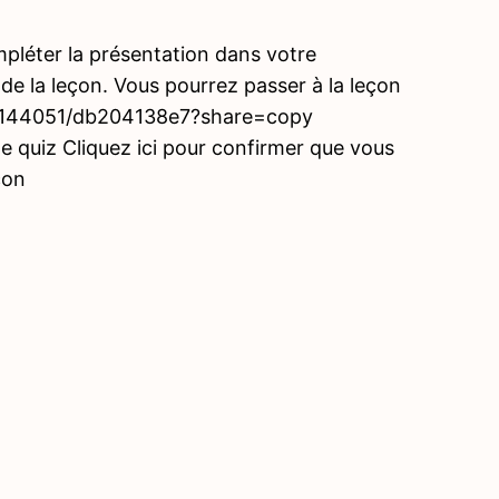
mpléter la présentation dans votre
 de la leçon. Vous pourrez passer à la leçon
850144051/db204138e7?share=copy
quiz Cliquez ici pour confirmer que vous
çon
Précé