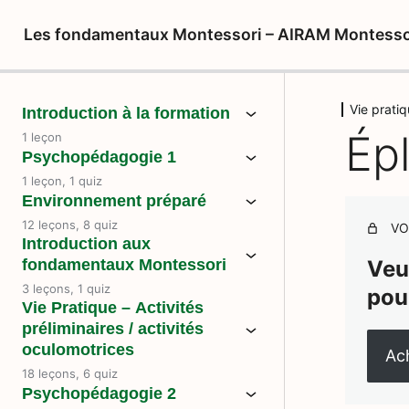
Les fondamentaux Montessori – AIRAM Montesso
Vie pratiq
Introduction à la formation
Ép
1 leçon
Psychopédagogie 1
1 leçon, 1 quiz
Environnement préparé
12 leçons, 8 quiz
VO
Introduction aux
fondamentaux Montessori
Veu
3 leçons, 1 quiz
pou
Vie Pratique – Activités
préliminaires / activités
oculomotrices
Ach
18 leçons, 6 quiz
Psychopédagogie 2