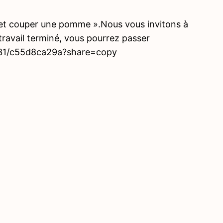
r et couper une pomme ».Nous vous invitons à
 travail terminé, vous pourrez passer
8731/c55d8ca29a?share=copy
Précé